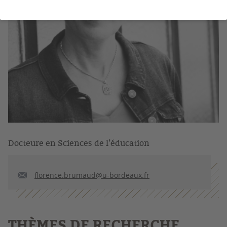
Docteure en Sciences de l’éducation
florence.brumaud@u-bordeaux.fr
THÈMES DE RECHERCHE