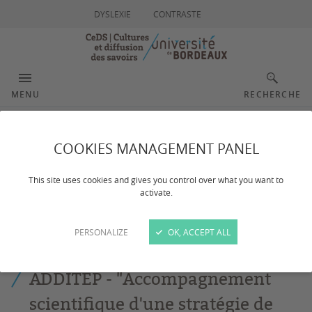
DYSLEXIE
CONTRASTE
MENU
RECHERCHE
ADDITEP (Addictions
COOKIES MANAGEMENT PANEL
France et ARS)
This site uses cookies and gives you control over what you want to
activate.
PERSONALIZE
OK, ACCEPT ALL
Dernière mise à jour :
le 23/01/2025
ADDITEP - "Accompagnement
scientifique d'une stratégie de