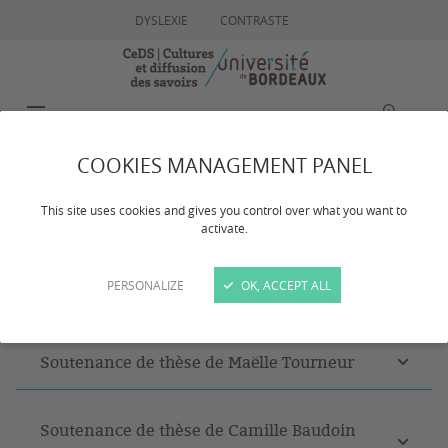
DYSLEXIE
CONTRASTE
MENU
RECHERCHE
COOKIES MANAGEMENT PANEL
2025
This site uses cookies and gives you control over what you want to
activate.
PERSONALIZE
OK, ACCEPT ALL
Dernière mise à jour :
le 02/12/2025
Soutenance de thèse de Maëlle Tourneur
Soutenance de thèse de Camille Baudoin